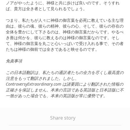
ノアがやったように、神様と共に歩けば良いのです。そうすれ
ば、貴方は全き者として見られるでしょう。
つまり、私たちが人々に神様の御言葉を必死に教えている主な理
由は、彼らの魂、彼らの精神、彼らの心、そして、彼らの存在の
全体を豊かにして下さるのは、神様の御言葉だからです。やるべ
き善は何かを、彼らに教えるのは神様の御言葉なのです。そし
て、神様の御言葉を丸ごと心いっぱいで受け入れる事で、その者
たちは神様の御前では全きであると映せるのです。
免責事項
この日本語翻訳は、私たちの通訳者たちの全力を尽くし最高度の
注意をもって翻訳されました。しかし、
ControversyExtraordinary.com は諸要因により翻訳された情報の
正確さを保証しません。本来の言語である英語版と日本語版に不
一致があった場合でも、本来の英語版が常に優勢です。
Share story