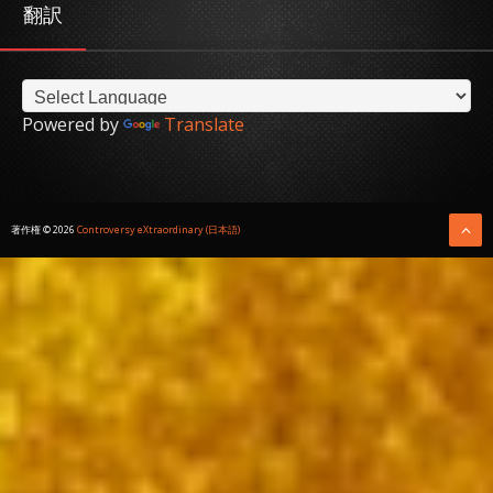
翻訳
Powered by
Translate
著作権 ©
2026
Controversy eXtraordinary (日本語)