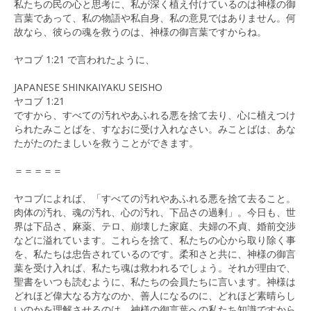
私たちの民の心と思考に、私が深く植え付けているのは神様の御
言葉であって、私の物語や私自身、私の意見ではありません。何
故なら、彼らの魂を救うのは、神様の御言葉ですからね。
ヤコブ 1:21 で言われたように、
JAPANESE SHINKAIYAKU SEISHO
ヤコブ 1:21
ですから、すべての汚れやあふれる悪を捨て去り、心に植えつけ
られたみことばを、すなおに受け入れなさい。みことばは、あな
たがたのたましいを救うことができます。
＝＝＝＝＝
ヤコブによれば、「すべての汚れやあふれる悪を捨て去ること。
肉体の汚れ、魂の汚れ、心の汚れ、下品さの過剰」。今日も、世
界は下品さ、麻薬、テロ、崩壊した家庭、夫婦の不貞、婚前交渉
などに溢れています。これらを捨て、私たちの心から取り除く事
を、私たちは忠告されているのです。柔和さと共に、神様の御言
葉を受け入れば、私たち魂は救われるでしょう。それが理由で、
聖書をいつも読むように、私たちの会員たちに言います。神様は
どれほど偉大なる方なのか、善人になるのに、どれほど素晴らし
いのかを理解させるのは、神様の御言葉への私たち知識ですから