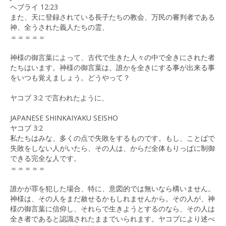
ヘブライ 12:23
また、天に登録されている長子たちの教会、万民の審判者である
神、全うされた義人たちの霊、
＝＝＝＝＝
神様の御言葉によって、古代で生きた人々の中で全きにされた者
たちはいます。神様の御言葉は、誰かを全きにする事が出来る事
をいつも覚えましょう。どうやって？
ヤコブ 3:2 で言われたように、
JAPANESE SHINKAIYAKU SEISHO
ヤコブ 3:2
私たちはみな、多くの点で失敗をするものです。もし、ことばで
失敗をしない人がいたら、その人は、からだ全体もりっぱに制御
できる完全な人です。
＝＝＝＝＝
誰かが罪を犯した場合、特に、意図的では無いなら構いません。
神様は、その人をまだ赦せるかもしれませんから。その人が、神
様の御言葉に信仰し、それらで生きようとするのなら、その人は
全き者であると認識されたままでいられます。ヤコブにより述べ