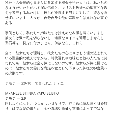
私たちの会衆的な集まりに参加する機会を得た人々は、私たちの
きょうだいたちが示す深い信仰と、キリスト教徒への聖書的な教
えを遵守する為だけに、彼らが発揮する努力に対して、驚きを隠
せずにいます。人々が、自分自身や他の宗教からは見れない事で
ある。
事例として、私たちの姉妹たちは控えめな衣服を着ていますし、
彼女らは髪の毛を切らないし、過度なメイクを適用しませんし、
宝石等を一切身に付けません。何故なら、これら
全て、彼女たちが理解し、彼女たちの心に今はもう埋め込まれて
いる聖書的な教えですから。時代遅れや地味だと他の人たちに笑
われても、彼女らは全く気にしないのです。彼女らが気に掛ける
のは、彼女たちの霊的な意識を覚まして下さった神様の御言葉へ
の忠順です。
テモテ 一 2:9-10 で言われたように、
JAPANESE SHINKAIYAKU SEISHO
テモテ 一 2:9
同じように女も、つつましい身なりで、控えめに慎み深く身を飾
り、はでな髪の形とか、金や真珠や高価な衣服によってではな