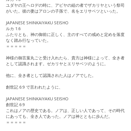
ユダヤの王ヘロデの時に、アビヤの組の者でザカリヤという祭司
がいた。彼の妻はアロンの子孫で、名をエリサベツといった。
JAPANESE SHINKAIYAKU SEISHO
ルカ 1:6
ふたりとも、神の御前に正しく、主のすべての戒めと定めを落度
なく踏み行なっていた。
＝＝＝＝＝
神様の御言葉丸ごと受け入れたら、貴方は神様によって、全き者
として認識されます。ゼカリヤとエリサベツのように。
他に、全き者として認識された人はノアでした。
創世記 6:9 で言われたように、
JAPANESE SHINKAIYAKU SEISHO
創世記 6:9
これはノアの歴史である。ノアは、正しい人であって、その時代
にあっても、全き人であった。ノアは神とともに歩んだ。
＝＝＝＝＝