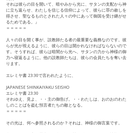
それは彼らの目を開いて、暗やみから光に、サタンの支配から神
に立ち返らせ、わたしを信じる信仰によって、彼らに罪の赦しを
得させ、聖なるものとされた人々の中にあって御国を受け継がせ
るためである。』
＝＝＝＝＝
人々の目を開く事が、説教師たる者の最重要な義務なのです。彼
らが光が視えるように、彼らの目は開かれなければならないので
す。そうすれば、彼らは暗闇から光へ、サタンの力から神様の御
力へ寝返るように。他の説教師たちは、彼らの会員たちを奪い去
ります。
エレミヤ書 23:30で言われたように、
JAPANESE SHINKAIYAKU SEISHO
エレミヤ書 23:30
それゆえ、見よ、・・主の御告げ。・・わたしは、おのおのわた
しのことばを盗む預言者たちの敵となる。
＝＝＝＝＝
その光は、何へ参照されるのか？それは、神様の御言葉です。