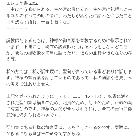
エレミヤ書 26:2
「主はこう仰せられる。主の宮の庭に立ち、主の宮に礼拝しに来
るユダのすべての町の者に、わたしがあなたに語れと命じたこと
ばを残らず語れ。一言も省くな。
＝＝＝＝＝
説教師たる者たちは、神様の御言葉を宣教するために指示されて
います。不運にも、現在の説教師たちはそれらをしないどころ
か、彼らの経験談を簡単に語ったり、彼らの旅行や彼らなりの考
え等。
私の方では、私が話す度に、聖句が言っている事どおりに話しま
す。神様の御言葉を話しているのであって、私の物語や意見、私
の考えではありません。
上記で述べられたように（テモテ 二 3：16〜17）、御霊に満た
された聖句集は福音のため、叱責のため、訂正のため、正義の為
に有益なのです。神様の人間が全うされるには、全ての善行に徹
底的に備えられるべきです。
聖句集にある神様の御言葉は、人を全うさせるのです。実際に、
全き者になる事は主の命令ですからね。