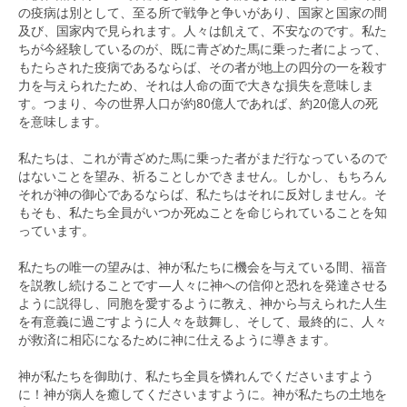
の疫病は別として、至る所で戦争と争いがあり、国家と国家の間
及び、国家内で見られます。人々は飢えて、不安なのです。私た
ちが今経験しているのが、既に青ざめた馬に乗った者によって、
もたらされた疫病であるならば、その者が地上の四分の一を殺す
力を与えられたため、それは人命の面で大きな損失を意味しま
す。つまり、今の世界人口が約80億人であれば、約20億人の死
を意味します。
私たちは、これが青ざめた馬に乗った者がまだ行なっているので
はないことを望み、祈ることしかできません。しかし、もちろん
それが神の御心であるならば、私たちはそれに反対しません。そ
もそも、私たち全員がいつか死ぬことを命じられていることを知
っています。
私たちの唯一の望みは、神が私たちに機会を与えている間、福音
を説教し続けることです—人々に神への信仰と恐れを発達させる
ように説得し、同胞を愛するように教え、神から与えられた人生
を有意義に過ごすように人々を鼓舞し、そして、最終的に、人々
が救済に相応になるために神に仕えるように導きます。
神が私たちを御助け、私たち全員を憐れんでくださいますよう
に！神が病人を癒してくださいますように。神が私たちの土地を