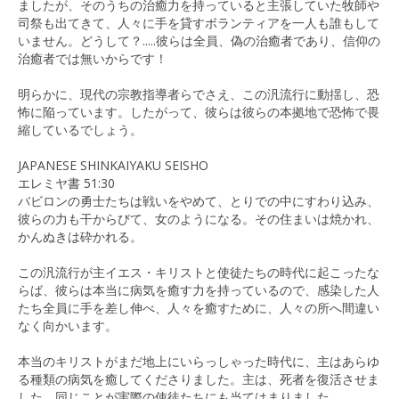
ましたが、そのうちの治癒力を持っていると主張していた牧師や
司祭も出てきて、人々に手を貸すボランティアを一人も誰もして
いません。どうして？.....彼らは全員、偽の治癒者であり、信仰の
治癒者では無いからです！
明らかに、現代の宗教指導者らでさえ、この汎流行に動揺し、恐
怖に陥っています。したがって、彼らは彼らの本拠地で恐怖で畏
縮しているでしょう。
JAPANESE SHINKAIYAKU SEISHO
エレミヤ書 51:30
バビロンの勇士たちは戦いをやめて、とりでの中にすわり込み、
彼らの力も干からびて、女のようになる。その住まいは焼かれ、
かんぬきは砕かれる。
この汎流行が主イエス・キリストと使徒たちの時代に起こったな
らば、彼らは本当に病気を癒す力を持っているので、感染した人
たち全員に手を差し伸べ、人々を癒すために、人々の所へ間違い
なく向かいます。
本当のキリストがまだ地上にいらっしゃった時代に、主はあらゆ
る種類の病気を癒してくださりました。主は、死者を復活させま
した。同じことが実際の使徒たちにも当てはまりました。