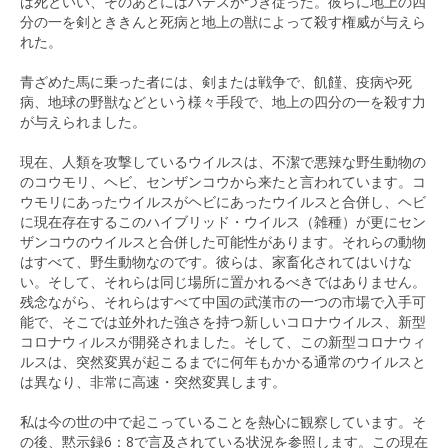
は死といい、そのあとにはハデスがつき従った。彼らに地上の四
分の一を剣とききんと死病と地上の獣によって殺す権威が与えら
れた。
青ざめた馬に乗った者には、剣または戦争で、飢饉、疫病や死
病、地球の野獣などという様々手段で、地上の四分の一を殺す力
が与えられました。
現在、人類を攻撃しているウイルスは、不潔で悪辣な野生動物の
のコウモリ、ヘビ、センザンコウから来たと言われています。コ
ウモリにあったウイルスがヘビにあったウイルスと合併し、ヘビ
に現在存在するこのハイブリッド・ウイルス（雑種）が更にセン
ザンコウのウイルスと合併した可能性があります。それらの動物
はすべて、野生動物なのです。彼らは、家畜化されてはいけな
い。そして、それらは同じ場所に置かれるべきではありません。
残念ながら、それらはすべて中国の武漢市の一つの市場で入手可
能で、そこでは並外れた強さを持つ新しいコロナウイルス、新型
コロナウィルスが開発されました。そして、この新型コロナウィ
ルスは、突然変異が起こるまでに何年もかかる通常のウイルスと
は異なり、非常に高速・突然変異します。
私は今の世の中で起こっていることを熱心に観察しています。そ
の後、黙示録6：8で言及されている状況を参照します。この現在