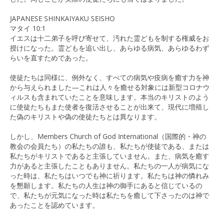
JAPANESE SHINKAIYAKU SEISHO
マタイ 10:1
イエスは十二弟子を呼び寄せて、汚れた霊どもを制する権威をお
授けになった。霊どもを追い出し、あらゆる病気、あらゆるわず
らいを直すためであった。
使徒たちは同様に、例外なく、すべての病気や疫病を癒す力を神
から与えられました—これは人々を癒せる対象には新型コロナウ
ィルスも含まれていたことを意味します。本当のキリストのよう
に使徒たちもまた使者を復活させることが出来て、現代に増殖し
た偽のキリストや偽の使徒たちとは異なります。
しかし、Members Church of God International（国際的・神の
教会の会員たち）の私たちの誰も、私たちが使徒である、または
私たちがキリストであると主張していません。また、病気を癒す
力があると主張したこともありません。私たちの一人が病気にな
った時は、私たちはいつでも神に祈ります。私たちは神の憐れみ
を懇願します。私たちの人生は神の御手にあると信じているの
で、私たちが元気になった時は私たちを癒して下さったのは神で
あったことを認めています。