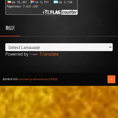
翻訳
Powered by
Translate
著作権 ©
2026
Controversy eXtraordinary (日本語)