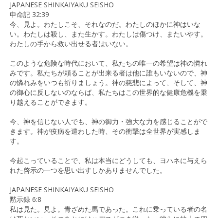
JAPANESE SHINKAIYAKU SEISHO
申命記 32:39
今、見よ。わたしこそ、それなのだ。わたしのほかに神はいな
い。わたしは殺し、また生かす。わたしは傷つけ、またいやす。
わたしの手から救い出せる者はいない。
このような危険な時代において、私たちの唯一の希望は神の憐れ
みです。私たちが頼ることが出来る者は他に誰もいないので、神
の憐れみをいつも祈りましょう。神の慈悲によって、そして、神
の御心に反しないのならば、私たちはこの世界的な健康危機を乗
り越えることができます。
今、神を信じない人でも、神の御力・強大な力を感じることがで
きます。神が疫病を遣わした時、その衝撃は全世界が実感しま
す。
今起こっていることで、私は本当にどうしても、ヨハネに与えら
れた啓示の一つを思い出すしかありませんでした。
JAPANESE SHINKAIYAKU SEISHO
黙示録 6:8
私は見た。見よ。青ざめた馬であった。これに乗っている者の名