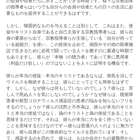
の会員や信者たちに示すことができる時期です。様々な宗教団体
の指導者らはいつでも自分らの会員や信者たちの日々の生活に必
要なものを提供することができるはずです。
しかし、物質的なものを与えることは別として、これはまた、使
徒やキリスト自身であると自己主張する宗教指導者らは、彼ら自
身の要塞から出て、宗教指導者らが主張している「自分が持って
いる超能力」を使い、この疫病を止めて、病院やその他の医療施
設で生きるために必死で闘っている人々を癒すのに最適な時期で
もありますし、彼らが「本物（の聴力者）であって単に悪用者
（利益だけ欲しい）のではないことを人々に証明する機会です。
彼らが本当の使徒・本当のキリストであるならば、病気を治して
ウイルスを根絶することは、彼らにとってとても簡単なはずで
す。しかし、なぜ彼らは何もしていないのでしょう？彼らは、苦
しんで死ぬ人々を気にしないのでしょうか？なぜ彼らは、聴覚障
害者や新型コロナウィルス感染症の患者の悩みを知らないフリを
するのでしょうか？彼らの沈黙と不作為は、彼らが本当のキリス
トと本当の使徒ではなく、偽のキリストと偽の使徒であることを
意味するだけです。それは、彼らが本当に力を全く持っていない
ことを意味するだけなのです—彼らは普通の人々のように無力で
あり、彼ら自身がこの致命的なウイルスを恐れています。そし
て、感染するのを恐れて、彼らは、もはや自分たちの避難所から