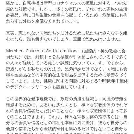
確かに、自宅待機は新型コロナウィルスの拡散に対する一つの効
果的な対策です。しかし、多くの市民は、それぞれの家族の生活
必要品、特に日常生活の食糧を心配しているため、危険度にも拘
わらずに外出を余儀なくされています。
真実、恵まれない同胞たちを助けるために私たちはみんな手を組
むのなら、誰も飢えないでしょう。空腹で死ぬ人はいません。
Members Church of God International（国際的・神の教会の会
員たち）では、封鎖中と公共検疫が引き起こされている中で多く
の人々が経験している厳しい試練に気づいています。ですから、
謙虚ながらも私たちの方法で、兄弟姉妹だけでなく、同胞にも食
糧や医薬品などの本質的な生活用品を提供するために最善を尽く
しています。また、健康に関する問題に対応する24時間年中無休
のデジタル・クリニックも設置しています。
この世界的な健康危機では、政府の負担を軽減し、同胞の苦難を
軽減するために、あるいは少なくとも、様々な宗教団体のそれぞ
れの会員や信者たちだけのことなら、様々な宗教団体によって多
くのことはできます。これは、様々な宗教団体の指導者らは、自
分らの会員や信者たちの福祉を本当に気に掛け、彼らが自分らの
会員や信者たちから金銭的寄付を集めるだけではないこと自分ら