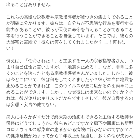
出ることはありません。
これらの高慢な説教者や宗教指導者が嘘つきの集まりであること
が明確に分かります。彼らは、自分らが不思議な行為を実行する
能力があることや、彼らが天使に命令を与えることができること
等を行うことができることを自慢しています。そこでは、彼らの
大邸宅と宮殿で！彼らは何をしてくれましたか？......！何もな
い！
例えば、「任命された！」と主張する一人の宗教指導者さん、つ
まり自己任命と言いますが、「地震を止める！」など、非常に多
くのことを誇ったとある宗教指導者さんがいました。しかし、彼
は今どこにいて、彼は何をしてくれましたか？彼が本当に地震を
止めることができれば、このウイルスが更に広がるのを簡単に止
めることができます。しかし、なぜ彼には出来ないのですか？そ
れは、彼が偽りのキリストだからです！そして、彼が自慢するの
は妄想・妄言の他でない。
病人に手をかざすだけで終末期の治癒もできると主張する牧師や
司祭はどうでしょうか。彼らもどこですか？廊下や回廊にも新型
コロナウィルス感染症の患者がいる病院に行かないのですか？こ
の健康危機が始まってから半年以上が経過し、多くの命が失われ