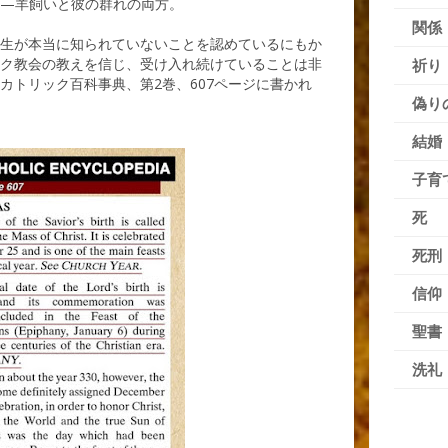
う—羊飼いと彼の群れの両方。
関係
生が本当に知られていないことを認めているにもか
ク教会の教えを信じ、受け入れ続けていることは非
祈り
カトリック百科事典、第2巻、607ページに書かれ
偽り
結婚
子育
死
死刑
信仰
聖書
洗礼