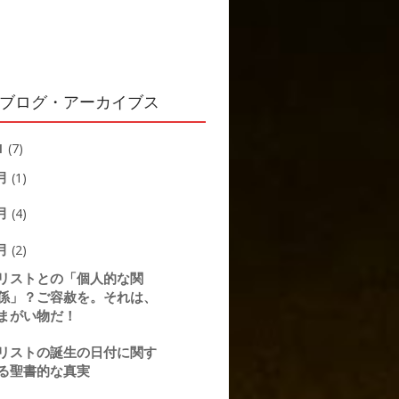
ブログ・アーカイブス
1
(7)
月
(1)
月
(4)
月
(2)
リストとの「個人的な関
係」？ご容赦を。それは、
まがい物だ！
リストの誕生の日付に関す
る聖書的な真実