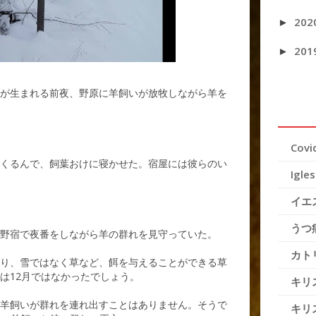
202
►
201
►
が生まれる前夜、野原に羊飼いが放牧しながら羊を
Covi
くるんで、飼葉おけに寝かせた。宿屋には彼らのい
Igles
イエ
うつ
野宿で夜番をしながら羊の群れを見守っていた。
カト
り、雪ではなく草など、餌を与えることができる草
は12月ではなかったでしょう。
キリ
羊飼いが群れを連れ出すことはありません。そうで
キリ