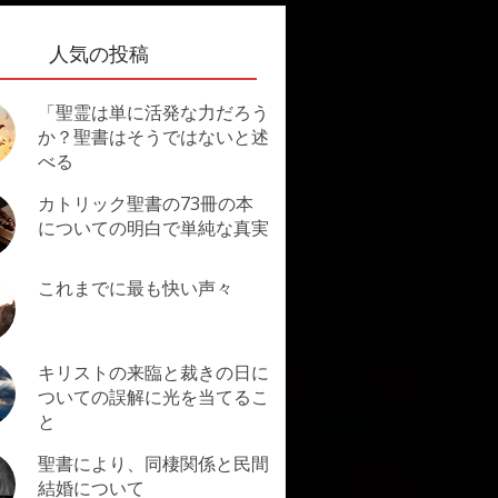
人気の投稿
「聖霊は単に活発な力だろう
か？聖書はそうではないと述
べる
カトリック聖書の73冊の本
についての明白で単純な真実
これまでに最も快い声々
キリストの来臨と裁きの日に
ついての誤解に光を当てるこ
と
聖書により、同棲関係と民間
結婚について