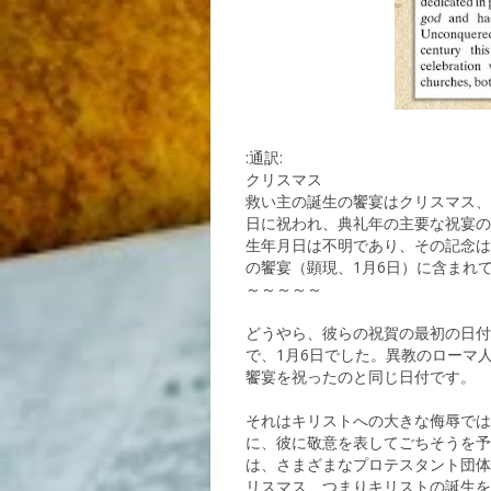
:通訳:
クリスマス
救い主の誕生の饗宴はクリスマス、
日に祝われ、典礼年の主要な祝宴の
生年月日は不明であり、その記念は
の饗宴（顕現、1月6日）に含まれ
～～～～～
どうやら、彼らの祝賀の最初の日付
で、1月6日でした。異教のローマ
饗宴を祝ったのと同じ日付です。
それはキリストへの大きな侮辱では
に、彼に敬意を表してごちそうを予
は、さまざまなプロテスタント団体
リスマス、つまりキリストの誕生を