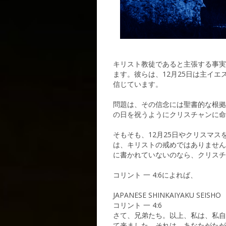
キリスト教徒であると主張する事実
ます。彼らは、12月25日は主イ
信じています。
問題は、その信念には聖書的な根拠
の日を祝うようにクリスチャンに命
そもそも、12月25日やクリスマ
は、キリストの戒めではありません
に書かれていないのなら、クリスチ
コリント 一 4:6によれば、
JAPANESE SHINKAIYAKU SEISHO
コリント 一 4:6
さて、兄弟たち。以上、私は、私自
て来ました。それは、あなたがたが