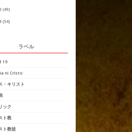
0
(49)
9
(54)
ラベル
d 19
ia ni Cristo
ス・キリスト
病
リック
スト教
スト教徒