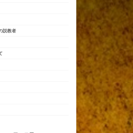
の説教者
て