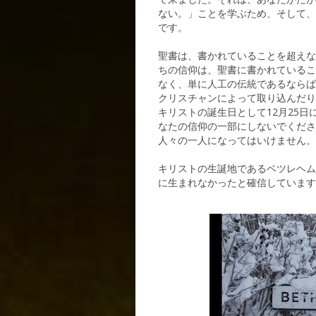
ない。」ことを学ぶため、そして、
です。
聖書は、書かれていることを超えな
ちの信仰は、聖書に書かれているこ
なく、単に人工の伝統であるならば
クリスチャンによって取り込んだり
キリストの誕生日として12月25
なたの信仰の一部にしないでくださ
人々の一人になってはいけません。
キリストの生誕地であるベツレヘム
に生まれなかったと確信しています