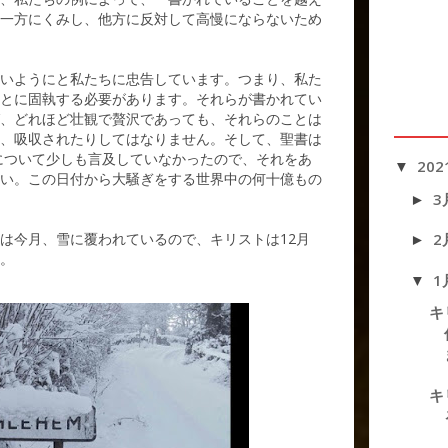
一方にくみし、他方に反対して高慢にならないため
いようにと私たちに忠告しています。つまり、私た
とに固執する必要があります。それらが書かれてい
、どれほど壮観で贅沢であっても、それらのことは
、吸収されたりしてはなりません。そして、聖書は
日について少しも言及していなかったので、それをあ
202
▼
い。この日付から大騒ぎをする世界中の何十億もの
3
►
2
は今月、雪に覆われているので、キリストは12月
►
。
1
▼
キ
キ